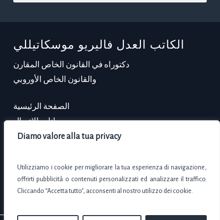
الكاتب العدل فاليريو موسكاتيللي
دكتوراه في القانون الخاص المقارن
والقانون الخاص الأوروبي
الصفحة الرئيسية
بيانات الاتصال
السيرة الذاتية
Diamo valore alla tua privacy
Via Adda, 7 – 00198 روما (مقاطعة روما)
Utilizziamo i cookie per migliorare la tua esperienza di navigazione,
+39 0645653356
offrirti pubblicità o contenuti personalizzati ed analizzare il traffico.
Cliccando “Accetta tutto", acconsenti al nostro utilizzo dei cookie.
vmoscatelli@notaiovaleriomoscatelli.it