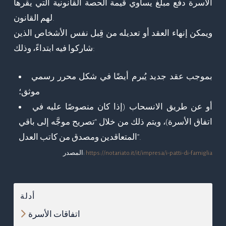
الأسرة دفع مبلغ يساوي قيمة الحصة القانونية التي يقرها
لهم القانون.
ويمكن إنهاء العقد أو تعديله من قِبل نفس الأشخاص الذين
شاركوا فيه ابتداءً، وذلك:
بموجب عقد جديد يُبرم أيضًا في شكل محرر رسمي
موثق؛
أو عن طريق الانسحاب (إذا كان منصوصًا عليه في
اتفاق الأسرة)، ويتم ذلك من خلال “تصريح موجَّه إلى باقي
المتعاقدين ومصدق من كاتب العدل”.
https://notariato.it/it/impresa/i-patti-di-famiglia
المصدر:
أدلة
اتفاقات الأسرة