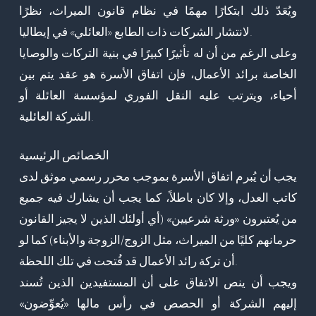
ويُعَدّ ذلك
ابتكارًا مهمًا
في نظام قانون الميراث، نظرًا
لانتشار الشركات ذات الطابع «العائلي» في إيطاليا.
وعلى الرغم من أن له تأثيرًا كبيرًا في بنية التركات والوصايا
الخاصة برائد الأعمال، فإن
اتفاق الأسرة
هو عقد يتم بين
أحياء،
ويترتب عليه النقل الفوري لمؤسسة العائلة أو
.
الشركة العائلية
الخصائص الرئيسية
يجب أن يُبرم اتفاق الأسرة
بموجب محرر رسمي موثق لدى
كاتب العدل، وإلا كان باطلاً، كما يجب أن يشارك فيه جميع
من يُعتبرون «ورثة شرعيين»
(أي أولئك الذين لا يجيز القانون
حرمانهم كليًا من الميراث، مثل الزوج/الزوجة والأبناء)
كما لو
.
أن تركة رائد الأعمال قد فُتحت في تلك اللحظة
ويجب أن ينص الاتفاق على أن المستفيدين الذين تُسند
إليهم الشركة أو الحصص في رأس مالها
«يُعوِّضون»